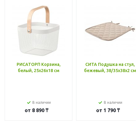
РИСАТОРП Корзина,
СИТА Подушка на стул,
белый, 25x26x18 см
бежевый, 38/35x38x2 см
В наличии
В наличии
от
8 890 ₸
от
1 790 ₸