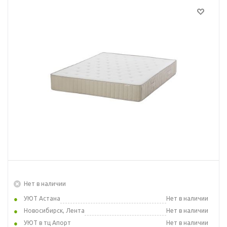
Нет в наличии
УЮТ Астана
Нет в наличии
Новосибирск, Лента
Нет в наличии
УЮТ в тц Апорт
Нет в наличии