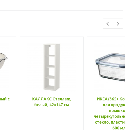
лый с
КАЛЛАКС Стеллаж,
ИКЕА/365+ Конт
белый, 42x147 см
для продукто
крышкой,
четырехугольной
стекло, пластик 
600 мл