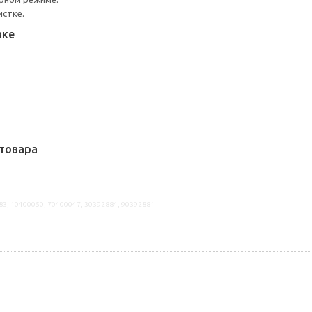
истке.
вке
товара
83, 10400050, 70400047, 30392884, 90392881