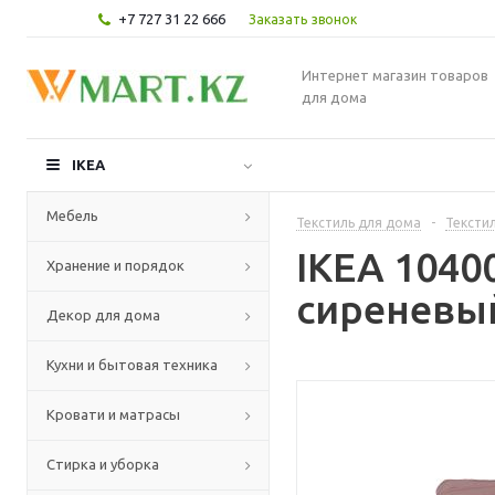
+7 727 31 22 666
Заказать звонок
Интернет магазин товаров
для дома
IKEA
Мебель
Текстиль для дома
-
Текстил
IKEA 1040
Хранение и порядок
сиреневый
Декор для дома
Кухни и бытовая техника
Кровати и матрасы
Стирка и уборка