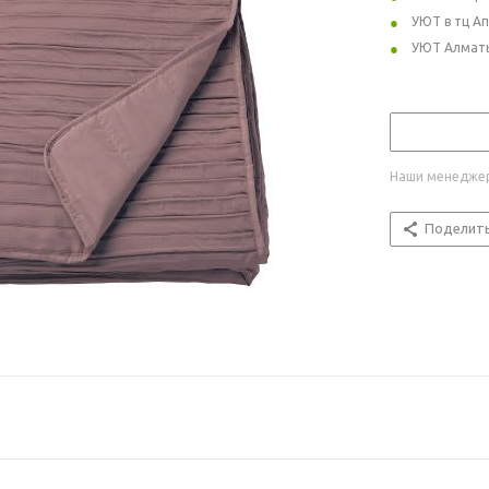
УЮТ в тц А
УЮТ Алмат
Наши менеджер
Поделит