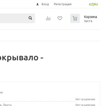
Вход
Регистрация
KZ
|
RU
0
Корзина
пуста
окрывало -
ии
а
Нет в наличии
к, Лента
Нет в наличии