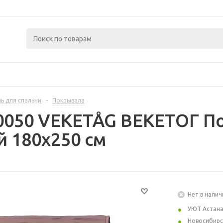
ь для спальни
-
Покрывала
0050 VEKETÅG ВЕКЕТОГ П
 180x250 см
Нет в налич
УЮТ Астан
Новосибирс