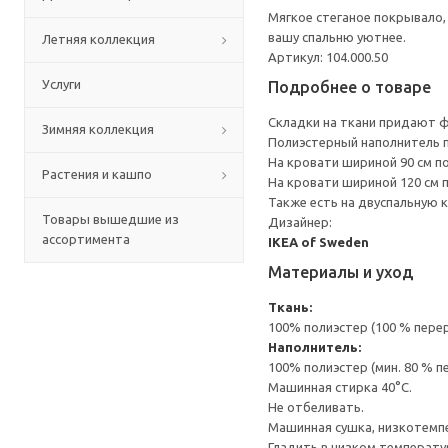
Мягкое стеганое покрывало,
вашу спальню уютнее.
Летняя коллекция
Артикул: 104.000.50
Услуги
Подробнее о товаре
Складки на ткани придают 
Зимняя коллекция
Полиэстерный наполнитель 
На кровати шириной 90 см п
Растения и кашпо
На кровати шириной 120 см 
Также есть на двуспальную 
Товары вышедшие из
Дизайнер:
ассортимента
IKEA of Sweden
Материалы и уход
Ткань:
100% полиэстер (100 % пере
Наполнитель:
100% полиэстер (мин. 80 % 
Машинная стирка 40°С.
Не отбеливать.
Машинная сушка, низкотемп
Гладить в низком температ