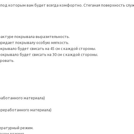
 под которым вам будет всегда комфортно. Стеганая поверхность слу
фактуре покрывала выразительность.
придает покрывалу особую мягкость.
окрывало будет свисать на 45 см с каждой стороны.
покрывало будет свисать на 30 см с каждой стороны.
кровать.
работанного материала)
переработанного материала)
ературный режим.
урном режиме.