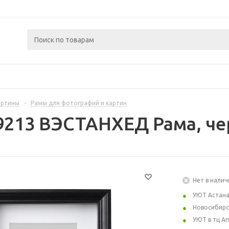
артины
-
Рамы для фотографий и картин
9213 ВЭСТАНХЕД Рама, че
Нет в налич
УЮТ Астан
Новосибирс
УЮТ в тц А