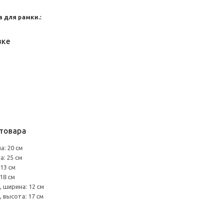
 для рамки.:
вке
товара
а: 20 см
а: 25 см
13 см
18 см
 ширина: 12 см
 высота: 17 см