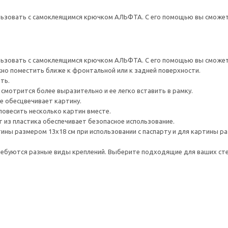
льзовать с самоклеящимся крючком АЛЬФТА. С его помощью вы сможете
льзовать с самоклеящимся крючком АЛЬФТА. С его помощью вы сможете
жно поместить ближе к фронтальной или к задней поверхности.
ть.
смотрится более выразительно и ее легко вставить в рамку.
е обесцвечивает картину.
овесить несколько картин вместе.
из пластика обеспечивает безопасное использование.
ины размером 13х18 см при использовании с паспарту и для картины ра
ребуются разные виды креплений. Выберите подходящие для ваших стен 