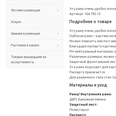
Эту раму очень удобно испо
Летняя коллекция
Артикул: 104.792.13
Подробнее о товаре
Услуги
Эту раму очень удобно испо
Зимняя коллекция
Глубокая рама – картину мо
Можно повесить или постави
Растения и кашпо
Благодаря паспарту картина 
PH-нейтральный материал; н
Различные размеры; можно п
Товары вышедшие из
Защитный фронтальный лист 
ассортимента
Эта рама подходит для карт
Паспарту прилагается.
Для различного типа стен т
Материалы и уход
Рама/ Внутренняя рама:
ДВП, Бумажная пленка
Защитный лист:
Полистирол
Паспарту: