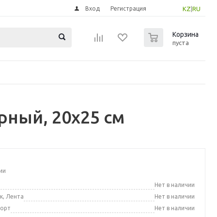
Вход
Регистрация
KZ
|
RU
0
Корзина
пуста
рный, 20x25 см
ии
а
Нет в наличии
к, Лента
Нет в наличии
порт
Нет в наличии