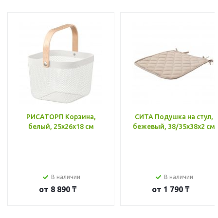
РИСАТОРП Корзина,
СИТА Подушка на стул,
белый, 25x26x18 см
бежевый, 38/35x38x2 см
В наличии
В наличии
от
8 890 ₸
от
1 790 ₸