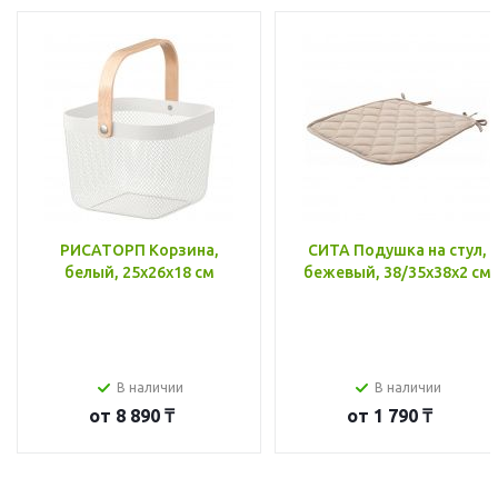
РИСАТОРП Корзина,
СИТА Подушка на стул,
белый, 25x26x18 см
бежевый, 38/35x38x2 см
В наличии
В наличии
от
8 890 ₸
от
1 790 ₸