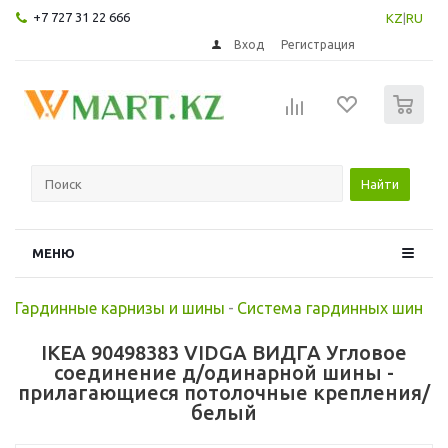
+7 727 31 22 666
KZ
|
RU
Вход
Регистрация
0
Найти
МЕНЮ
Гардинные карнизы и шины
-
Система гардинных шин
IKEA 90498383 VIDGA ВИДГА Угловое
соединение д/одинарной шины -
прилагающиеся потолочные крепления/
белый