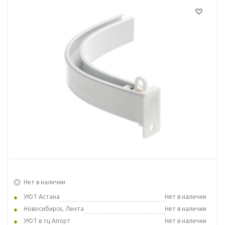
Нет в наличии
УЮТ Астана
Нет в наличии
Новосибирск, Лента
Нет в наличии
УЮТ в тц Апорт
Нет в наличии