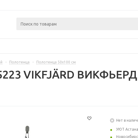
ой
-
Полотенца
-
Полотенца 50х100 см
5223 VIKFJÄRD ВИКФЬЕРД
Нет в налич
УЮТ Астан
Новосибирс