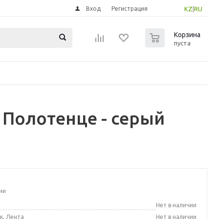
Вход
Регистрация
KZ
|
RU
0
Корзина
пуста
 Полотенце - серый
ии
а
Нет в наличии
к, Лента
Нет в наличии