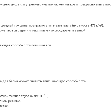
рящего душа или утреннего умывания, чем мягкое и прекрасно впитываю
средней толщины прекрасно впитывает влагу (плотность 475 г/м²).
очетаются с другим текстилем и аксессуарами в ванной.
вающая способность повышается.
а для белья может снизить впитывающую способность.
ной температуре (макс. 80 °C).
урном режиме.
истке.