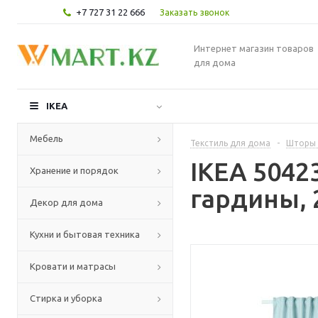
+7 727 31 22 666
Заказать звонок
Интернет магазин товаров
для дома
IKEA
Мебель
Текстиль для дома
-
Шторы 
IKEA 504
Хранение и порядок
гардины, 
Декор для дома
Кухни и бытовая техника
Кровати и матрасы
Стирка и уборка