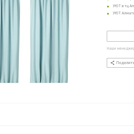
УЮТ в тц А
УЮТ Алмат
Наши менеджер
Поделит