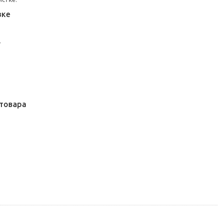
вке
.
товара