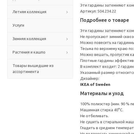
Эти гардины затемняют ком
Артикул: 504.234.22
Летняя коллекция
Подробнее о товаре
Услуги
Эти гардины затемняют ком
Не пропускают зимний сквоз
Зимняя коллекция
Можно повесить на гардинны
Тесьма по верхнему краю по
Растения и кашпо
Можно вешать, пропустив ка
Плотные гардины эффективн
Товары вышедшие из
В комплект входит: 2 гардин
ассортимента
Указанный размер относится
Дизайнер:
IKEA of Sweden
Материалы и уход
100% полиэстер (мин. 90 % 
Машинная стирка 40°С.
Не отбеливать.
Не сушить в стиральной маш
Гладить в среднем темпера
Не подвергать химической ч