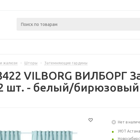
и жалюзи
-
Шторы
-
Затемняющие гардины
23422 VILBORG ВИЛБОРГ 
2 шт. - белый/бирюзовый
Нет в налич
УЮТ Астан
Новосибирс