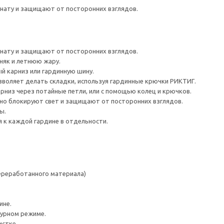
нату и защищают от посторонних взглядов.
нату и защищают от посторонних взглядов.
няк и летнюю жару.
й карниз или гардинную шину.
зволяет делать складки, используя гардинные крючки РИКТИГ.
рниз через потайные петли, или с помощью колец и крючков.
о блокируют свет и защищают от посторонних взглядов.
ы.
 к каждой гардине в отдельности.
переработанного материала)
ине.
турном режиме.
истке.