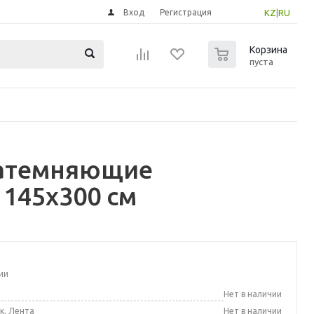
Вход
Регистрация
KZ
|
RU
0
Корзина
пуста
Затемняющие
 145x300 см
ии
а
Нет в наличии
к, Лента
Нет в наличии