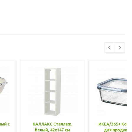
лый с
КАЛЛАКС Стеллаж,
ИКЕА/365+ Конт
белый, 42x147 см
для продукто