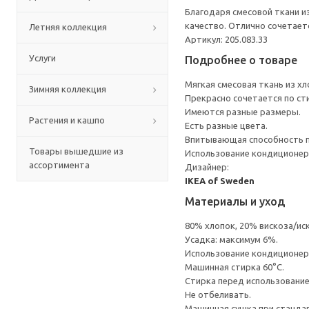
Благодаря смесовой ткани и
качество. Отлично сочетает
Летняя коллекция
Артикул: 205.083.33
Услуги
Подробнее о товаре
Мягкая смесовая ткань из хл
Зимняя коллекция
Прекрасно сочетается по ст
Имеются разные размеры.
Растения и кашпо
Есть разные цвета.
Впитывающая способность по
Товары вышедшие из
Использование кондиционер
ассортимента
Дизайнер:
IKEA of Sweden
Материалы и уход
80% хлопок, 20% вискоза/ис
Усадка: максимум 6%.
Использование кондиционер
Машинная стирка 60°С.
Стирка перед использовани
Не отбеливать.
Машинная сушка при стандарт