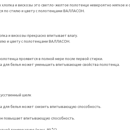
з хлопка и вискозы это светло-желтое полотенце невероятно мягкое и
ся по стилю и цвету с полотенцами ВАЛЛАСОН.
опка и вискозы прекрасно впитывает влагу.
илю и цвету с полотенцами ВАЛЛАСОН.
лотенца проявится в полной мере после первой стирки.
а для белья может уменьшить впитывающие свойства полотенца.
кусственный шелк
а для белья может снизить впитывающую способность.
ем повышает впитывающую способность.
ной температуре (макс. 80 °C).