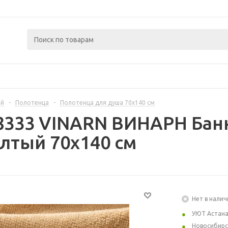
ой
-
Полотенца
-
Полотенца для душа 70х140 см
8333 VINARN ВИНАРН Банн
лтый 70x140 см
Нет в налич
УЮТ Астан
Новосибирс