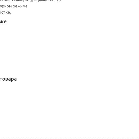
турном режиме.
истке.
вке
товара