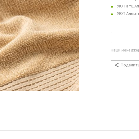
УЮТ в тц А
УЮТ Алмат
Наши менеджер
Поделит