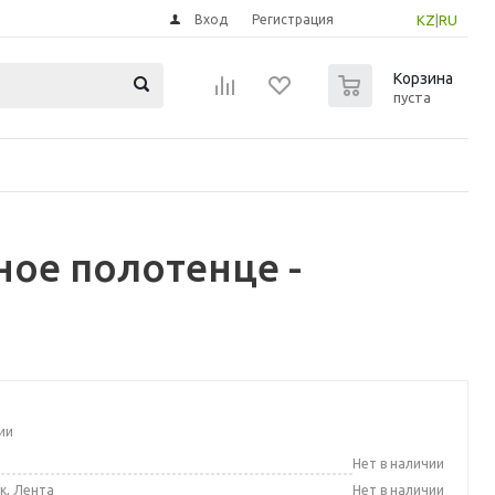
Вход
Регистрация
KZ
|
RU
0
Корзина
пуста
ое полотенце -
ии
а
Нет в наличии
к, Лента
Нет в наличии