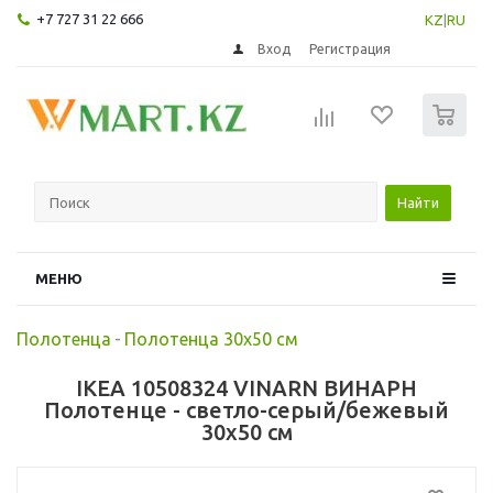
+7 727 31 22 666
KZ
|
RU
Вход
Регистрация
0
Найти
МЕНЮ
Полотенца
-
Полотенца 30х50 см
IKEA 10508324 VINARN ВИНАРН
Полотенце - светло-серый/бежевый
30x50 см