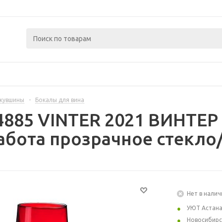
 кувшины
-
Бокалы для вина
4885 VINTER 2021 ВИНТЕР 
работа прозрачное стекло
Нет в налич
УЮТ Астан
Новосибирс