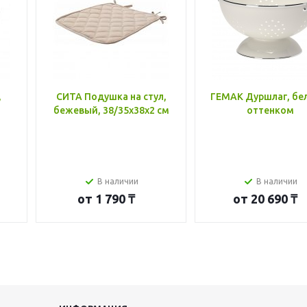
,
СИТА Подушка на стул,
ГЕМАК Дуршлаг, бе
бежевый, 38/35x38x2 см
оттенком
В наличии
В наличии
от
1 790 ₸
от
20 690 ₸