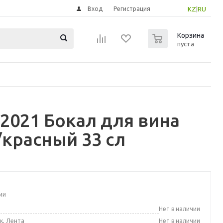
Вход
Регистрация
KZ
|
RU
0
Корзина
пуста
2021 Бокал для вина
/красный 33 сл
ии
а
Нет в наличии
к, Лента
Нет в наличии