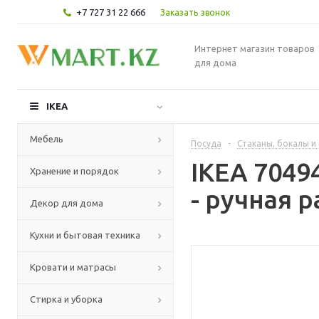
+7 727 31 22 666
Заказать звонок
Интернет магазин товаров
для дома
IKEA
Мебель
Посуда
-
Стаканы, бокалы и
IKEA 7049
Хранение и порядок
- ручная 
Декор для дома
Кухни и бытовая техника
Кровати и матрасы
Стирка и уборка