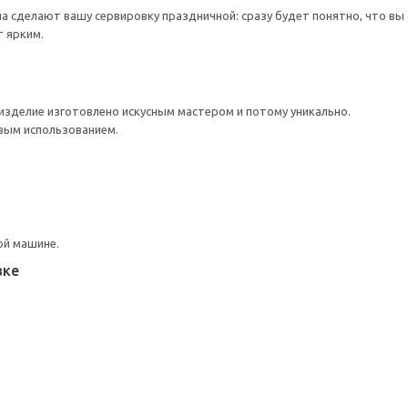
на сделают вашу сервировку праздничной: сразу будет понятно, что в
т ярким.
зделие изготовлено искусным мастером и потому уникально.
вым использованием.
ой машине.
вке