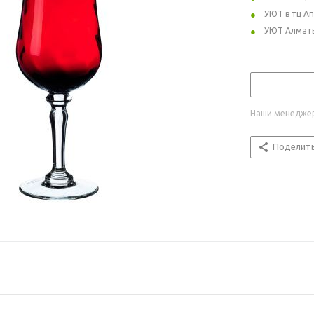
УЮТ в тц А
УЮТ Алмат
Наши менеджер
Поделит