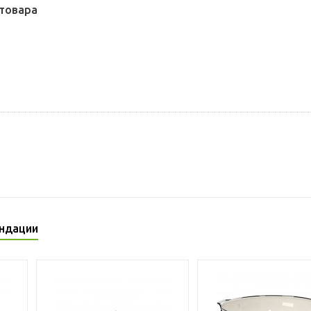
товара
ндации