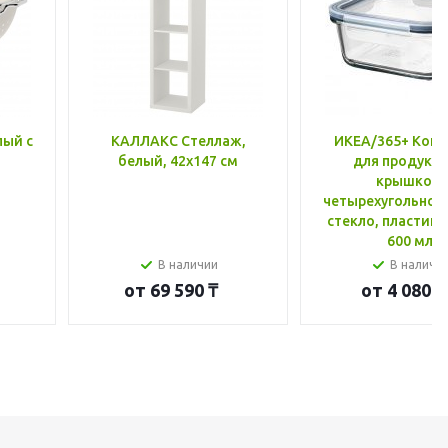
лый с
КАЛЛАКС Стеллаж,
ИКЕА/365+ Конт
белый, 42x147 см
для продукто
крышкой,
четырехугольной
стекло, пластик 
600 мл
В наличии
В наличи
от
69 590 ₸
от
4 080 ₸