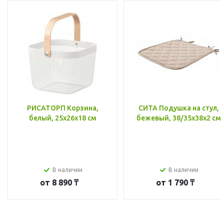
РИСАТОРП Корзина,
СИТА Подушка на стул,
белый, 25x26x18 см
бежевый, 38/35x38x2 см
В наличии
В наличии
от
8 890 ₸
от
1 790 ₸