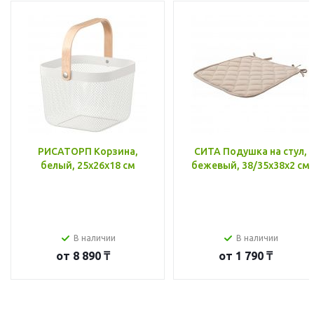
РИСАТОРП Корзина,
СИТА Подушка на стул,
белый, 25x26x18 см
бежевый, 38/35x38x2 см
В наличии
В наличии
от
8 890 ₸
от
1 790 ₸