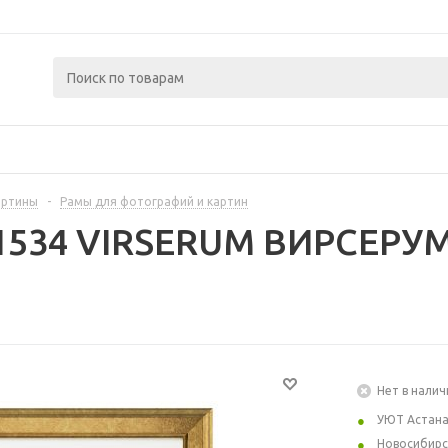
артины
-
Рамы для фотографий и картин
1534 VIRSERUM ВИРСЕРУМ
Нет в налич
УЮТ Астан
Новосибирс