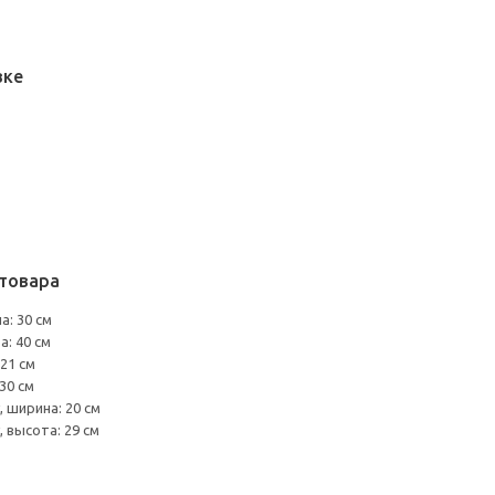
вке
товара
а: 30 см
а: 40 см
21 см
30 см
 ширина: 20 см
 высота: 29 см