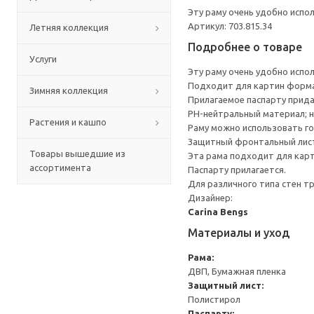
Эту раму очень удобно испо
Артикул: 703.815.34
Летняя коллекция
Подробнее о товаре
Услуги
Эту раму очень удобно испо
Подходит для картин формат
Зимняя коллекция
Прилагаемое паспарту прида
PH-нейтральный материал; н
Растения и кашпо
Раму можно использовать го
Защитный фронтальный лист 
Товары вышедшие из
Эта рама подходит для карт
ассортимента
Паспарту прилагается.
Для различного типа стен т
Дизайнер:
Carina Bengs
Материалы и уход
Рама:
ДВП, Бумажная пленка
Защитный лист:
Полистирол
Паспарту: