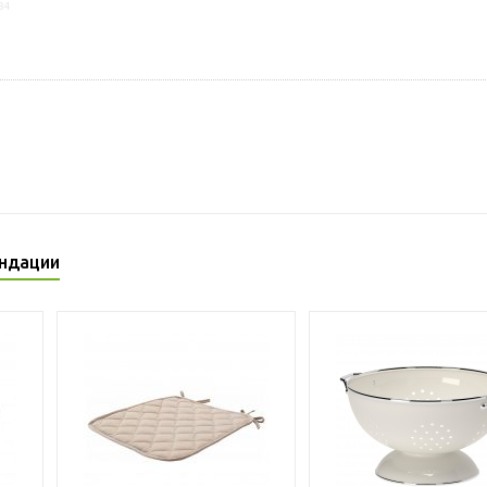
34
ндации