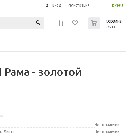
Вход
Регистрация
KZ
|
RU
0
Корзина
пуста
 Рама - золотой
ии
а
Нет в наличии
к, Лента
Нет в наличии