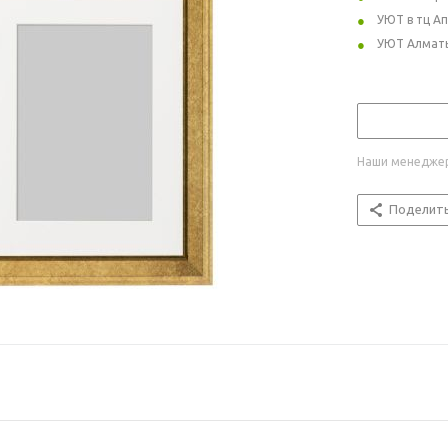
УЮТ в тц А
УЮТ Алмат
Наши менеджер
Поделит