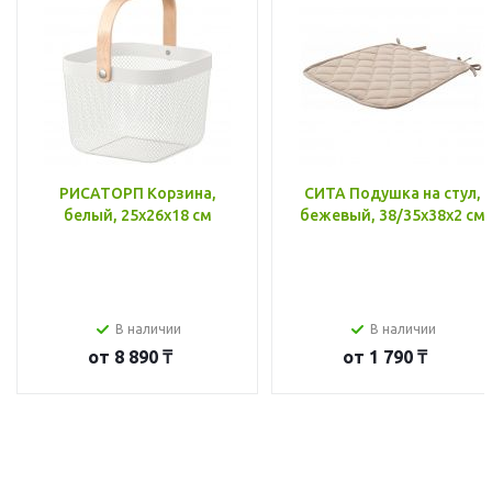
РИСАТОРП Корзина,
СИТА Подушка на стул,
белый, 25x26x18 см
бежевый, 38/35x38x2 см
В наличии
В наличии
от
8 890 ₸
от
1 790 ₸