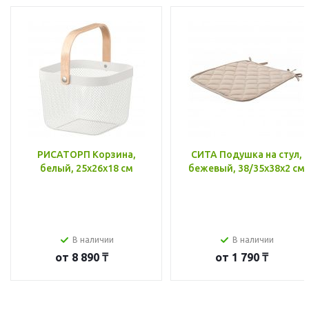
РИСАТОРП Корзина,
СИТА Подушка на стул,
белый, 25x26x18 см
бежевый, 38/35x38x2 см
В наличии
В наличии
от
8 890 ₸
от
1 790 ₸