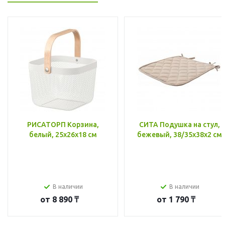
РИСАТОРП Корзина,
СИТА Подушка на стул,
белый, 25x26x18 см
бежевый, 38/35x38x2 см
В наличии
В наличии
от
8 890 ₸
от
1 790 ₸