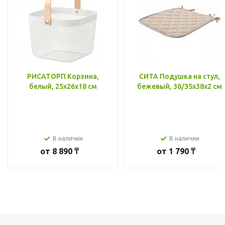
РИСАТОРП Корзина,
СИТА Подушка на стул,
белый, 25x26x18 см
бежевый, 38/35x38x2 см
В наличии
В наличии
от
8 890 ₸
от
1 790 ₸