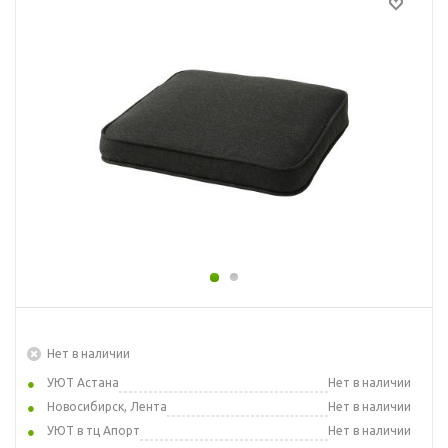
Нет в наличии
УЮТ Астана
Нет в наличии
Новосибирск, Лента
Нет в наличии
УЮТ в тц Апорт
Нет в наличии