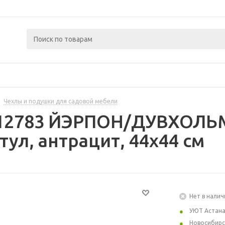
Чехлы и подушки для садовой мебели
412783 ЙЭРПОН/ДУВХОЛЬ
тул, антрацит, 44x44 см
Нет в налич
УЮТ Астан
Новосибирс