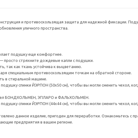
онструкция и противоскользящая защита для надежной фиксации. Поду
обновления уличного пространства.
делает подушку еще комфортнее.
 просто стряхните дождевые капли с подушки.
ь, так как ткань устойчива к выцветанию.
даря специальным противоскользящим точкам на обратной стороне.
ть в стиральной машине.
подушку спинки ЙЭРПОН (50x50 см), чтобы вы могли сменить чехол, ко
есел БОНДХОЛЬМЕН, ЭПЛАРО и ФАЛЬХОЛЬМЕН.
подушку спинки ЙЭРПОН (44x44 см), чтобы вы могли сменить чехол, ко
товлено данное изделие, пригоден для переработки. Ознакомьтесь с пр
ающие предприятия в вашем регионе.