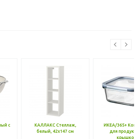
лый с
КАЛЛАКС Стеллаж,
ИКЕА/365+ Конт
белый, 42x147 см
для продукто
крышкой,