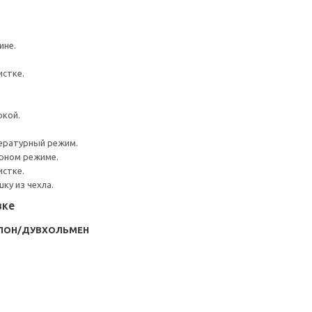
ине.
истке.
ркой.
ературный режим.
урном режиме.
истке.
ку из чехла.
вке
РПОН/ДУВХОЛЬМЕН