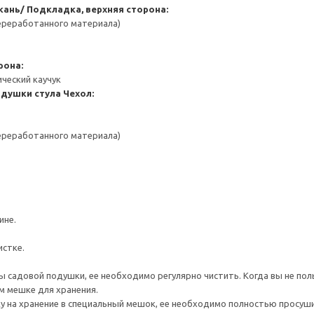
кань/ Подкладка, верхняя сторона:
переработанного материала)
рона:
ический каучук
одушки стула
Чехол:
переработанного материала)
ине.
истке.
 садовой подушки, ее необходимо регулярно чистить. Когда вы не пол
м мешке для хранения.
 на хранение в специальный мешок, ее необходимо полностью просуш