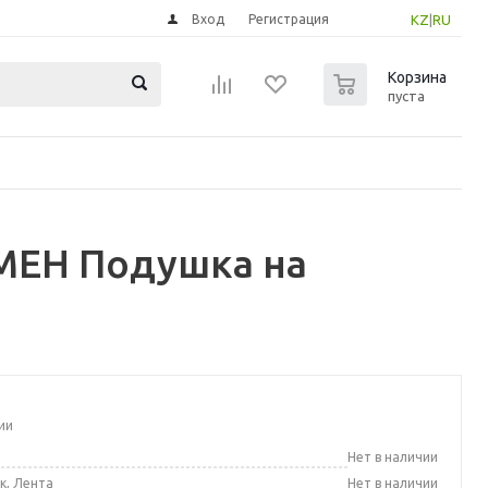
Вход
Регистрация
KZ
|
RU
0
Корзина
пуста
МЕН Подушка на
ии
а
Нет в наличии
к, Лента
Нет в наличии