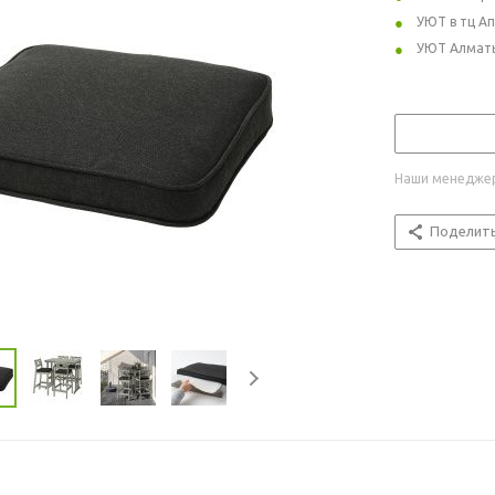
УЮТ в тц А
УЮТ Алмат
Наши менеджер
Поделит