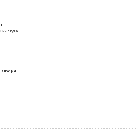
Н
шки стула
товара