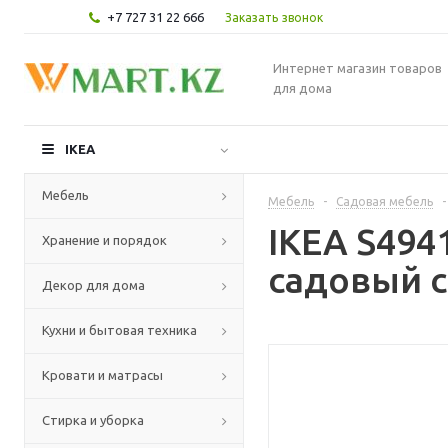
+7 727 31 22 666
Заказать звонок
Интернет магазин товаров
для дома
IKEA
Мебель
Мебель
-
Садовая мебель
-
IKEA S49
Хранение и порядок
садовый с
Декор для дома
Кухни и бытовая техника
Кровати и матрасы
Стирка и уборка