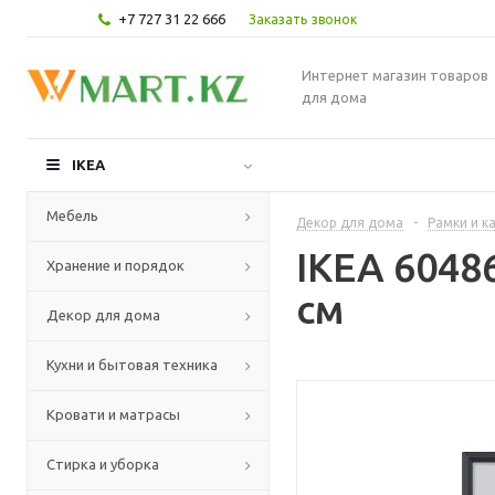
+7 727 31 22 666
Заказать звонок
Интернет магазин товаров
для дома
IKEA
Мебель
Декор для дома
-
Рамки и к
IKEA 6048
Хранение и порядок
см
Декор для дома
Кухни и бытовая техника
Кровати и матрасы
Стирка и уборка