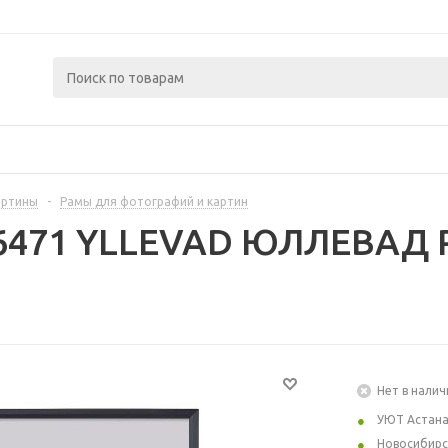
артины
-
Рамы для фотографий и картин
6471 YLLEVAD ЮЛЛЕВАД Р
Нет в налич
УЮТ Астан
Новосибирс