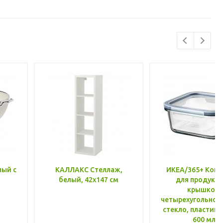
лый с
КАЛЛАКС Стеллаж,
ИКЕА/365+ Конт
белый, 42x147 см
для продукто
крышкой,
четырехугольной
стекло, пластик 
600 мл