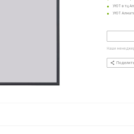
УЮТ в тц А
УЮТ Алмат
Наши менеджер
Поделит