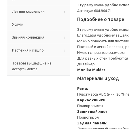
Эту раму очень удобно испо
Артикул: 604.864.71
Летняя коллекция
Подробнее о товаре
Услуги
Эту раму очень удобно испо
Благодаря удобному защелки
Зимняя коллекция
Можно повесить или постави
Прочный и легкий пластик; р
Растения и кашпо
Имеются разные размеры.
Для разных стен требуются 
Товары вышедшие из
Дизайнер:
ассортимента
Monika Mulder
Материалы и уход
Рама:
Пластмасса АБС (мин. 20 % 
Каркас спинки:
Полипропилен
Защитный лист:
Полистирол
Задняя панель:
Ламинированный картон (мин