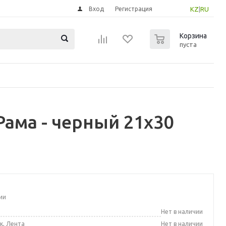
Вход
Регистрация
KZ
|
RU
0
Корзина
пуста
ама - черный 21x30
ии
а
Нет в наличии
к, Лента
Нет в наличии