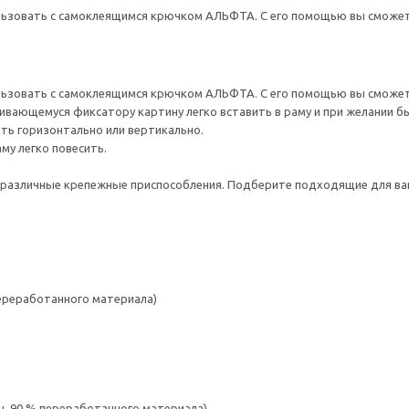
льзовать с самоклеящимся крючком АЛЬФТА. С его помощью вы сможете
льзовать с самоклеящимся крючком АЛЬФТА. С его помощью вы сможете
вающемуся фиксатору картину легко вставить в раму и при желании б
ть горизонтально или вертикально.
аму легко повесить.
различные крепежные приспособления. Подберите подходящие для ваших
переработанного материала)
. 90 % переработанного материала)