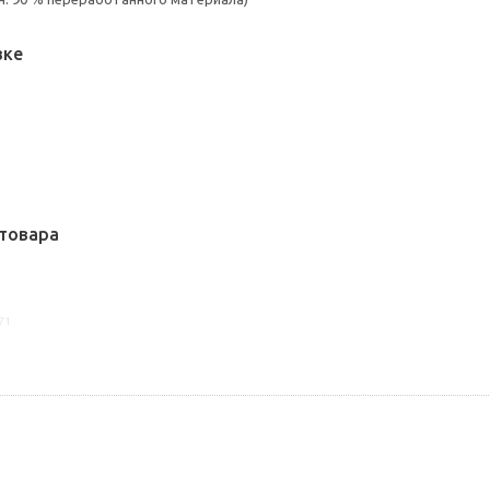
вке
товара
71