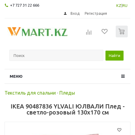
+7 727 31 22 666
KZ
|
RU
Вход
Регистрация
0
Найти
МЕНЮ
Текстиль для спальни
-
Пледы
IKEA 90487836 YLVALI ЮЛВАЛИ Плед -
светло-розовый 130x170 см