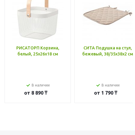
РИСАТОРП Корзина,
СИТА Подушка на стул,
белый, 25x26x18 см
бежевый, 38/35x38x2 см
В наличии
В наличии
от
8 890 ₸
от
1 790 ₸