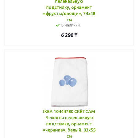
пеленальную
подстилку, орнамент
«фрукты/овощи», 74x48
см
В наличии
6 290
₸
IKEA 10444780 СКЁТСАМ
Чехол на пеленальную
подстилку, орнамент
«черника», белый, 83x55
см