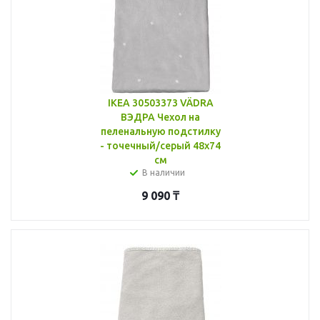
IKEA 30503373 VÄDRA
ВЭДРА Чехол на
пеленальную подстилку
- точечный/серый 48x74
см
В наличии
9 090
₸