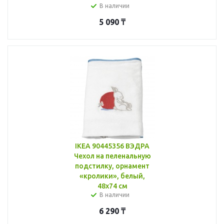
В наличии
5 090
₸
IKEA 90445356 ВЭДРА
Чехол на пеленальную
подстилку, орнамент
«кролики», белый,
48x74 см
В наличии
6 290
₸