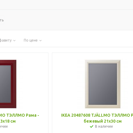
ть
фавиту
По цене
LMO ТЭЛЛМО Рама -
IKEA 20487608 TJÄLLMO ТЭЛЛМО Р
3x18 см
бежевый 21x30 см
ичии
В наличии