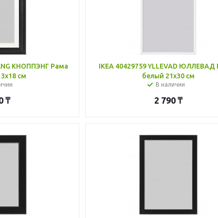
PÄNG КНОППЭНГ Рама
IKEA 40429759 YLLEVAD ЮЛЛЕВАД 
13x18 см
белый 21x30 см
ичии
В наличии
0
₸
2 790
₸