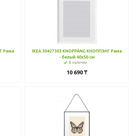
Г Рама
IKEA 30427303 KNOPPÄNG КНОППЭНГ Рама
- белый 40x50 см
В наличии
10 690
₸