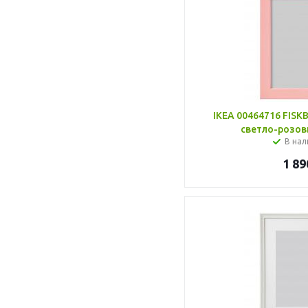
IKEA 00464716 FISK
светло-розов
В нал
1 89