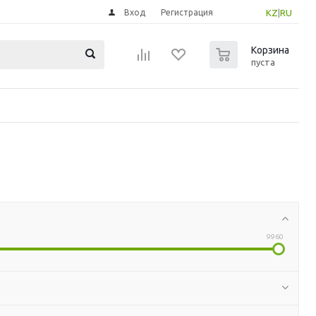
Вход
Регистрация
KZ
|
RU
0
Корзина
пуста
9960