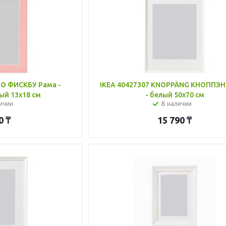
BO ФИСКБУ Рама -
IKEA 40427307 KNOPPÄNG КНОППЭН
ый 13x18 см
- белый 50x70 см
ичии
В наличии
0
₸
15 790
₸