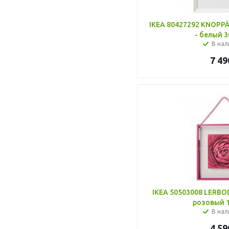
IKEA 80427292 KNOP
- белый 3
В нал
7 49
IKEA 50503008 LERBO
розовый 1
В нал
4 59