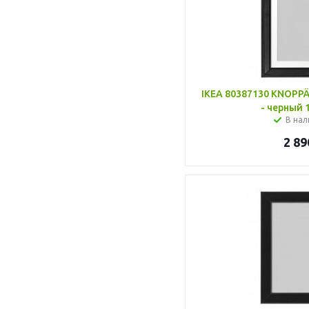
IKEA 80387130 KNOP
- черный 
В нал
2 89