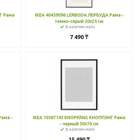
Г Рама
IKEA 40459096 LERBODA ЛЕРБУДА Рама -
темно-серый 20x25 см
В наличии мало
7 490
₸
Рама -
IKEA 10387143 KNOPPÄNG КНОППЭНГ Рама
- черный 50x70 см
В наличии мало
15 490
₸