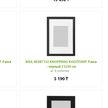
Г Рама
IKEA 40387132 KNOPPÄNG КНОППЭНГ Рама
- черный 21x30 см
В наличии
5 190
₸