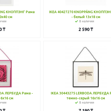
PÄNG КНОППЭНГ Рама
IKEA 40427270 KNOPPÄNG КНОППЭН
0x40 см
- белый 13x18 см
ичии
В наличии
0
₸
2 590
₸
DA ЛЕРБУДА Рама -
IKEA 30443275 LERBODA ЛЕРБУДА 
6x16 см
темно-серый 16x16 см
ичии
В наличии
0
₸
7 190
₸