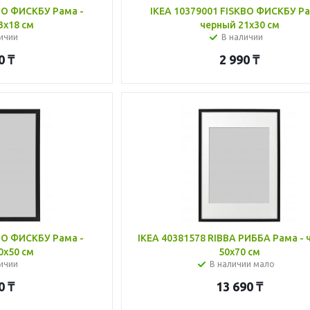
BO ФИСКБУ Рама -
IKEA 10379001 FISKBO ФИСКБУ Ра
3x18 см
черный 21x30 см
ичии
В наличии
0
₸
2 990
₸
BO ФИСКБУ Рама -
IKEA 40381578 RIBBA РИББА Рама -
0x50 см
50x70 см
ичии
В наличии мало
0
₸
13 690
₸