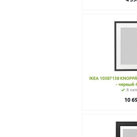
IKEA 10387138 KNOP
- черный 
В нал
10 6