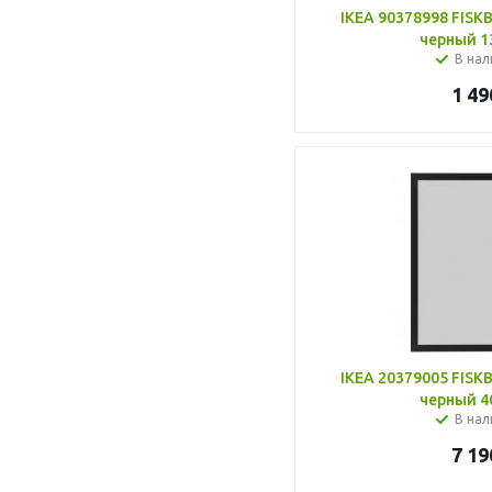
IKEA 90378998 FISK
черный 1
В нал
1 49
IKEA 20379005 FISK
черный 4
В нал
7 19