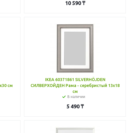
10 590
₸
IKEA 60371861 SILVERHÖJDEN
x30 см
СИЛВЕРХОЙДЕН Рама - серебристый 13x18
см
В наличии
5 490
₸