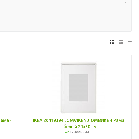
ама -
IKEA 20419394 LOMVIKEN ЛОМВИКЕН Рама
- белый 21x30 см
В наличии