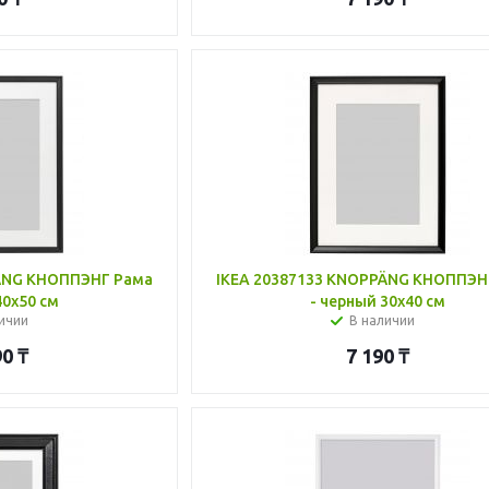
PÄNG КНОППЭНГ Рама
IKEA 20387133 KNOPPÄNG КНОППЭН
40x50 см
- черный 30x40 см
ичии
В наличии
90
₸
7 190
₸