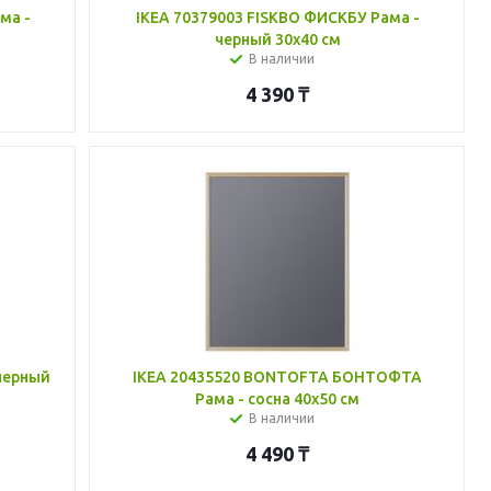
ма -
IKEA 70379003 FISKBO ФИСКБУ Рама -
черный 30x40 см
В наличии
4 390
₸
 черный
IKEA 20435520 BONTOFTA БОНТОФТА
Рама - сосна 40x50 см
В наличии
4 490
₸