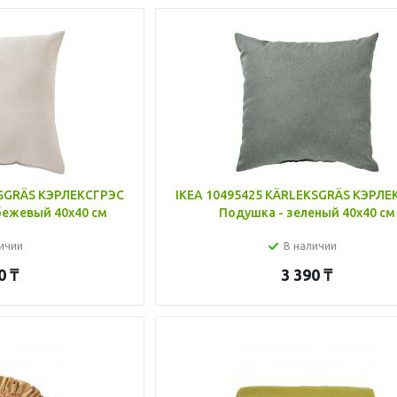
KSGRÄS КЭРЛЕКСГРЭС
IKEA 10495425 KÄRLEKSGRÄS КЭРЛЕ
бежевый 40x40 см
Подушка - зеленый 40x40 см
ичии
В наличии
0
₸
3 390
₸