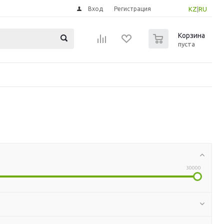
Вход
Регистрация
KZ
|
RU
0
Корзина
пуста
30000