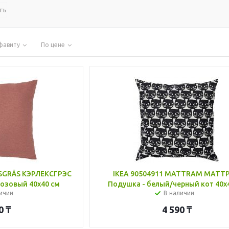
ть
фавиту
По цене
KSGRÄS КЭРЛЕКСГРЭС
IKEA 90504911 MATTRAM МАТТ
озовый 40x40 см
Подушка - белый/черный кот 40x
ичии
В наличии
0
₸
4 590
₸