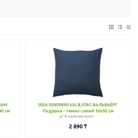
РАМ
IKEA 00400890 VALBJÖRG ВАЛЬБЬЁРГ
40 см
Подушка - темно-синий 50x50 см
В наличии мало
2 890
₸