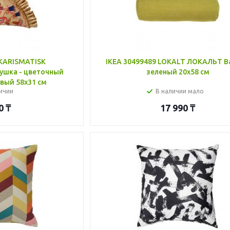
 KARISMATISK
IKEA 30499489 LOKALT ЛОКАЛЬТ Ва
шка - цветочный
зеленый 20x58 см
вый 58x31 см
ичии
В наличии мало
0
₸
17 990
₸