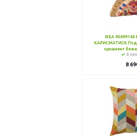
IKEA 90499146
КАРИСМАТИСК Поду
орнамент беже
В нал
8 69