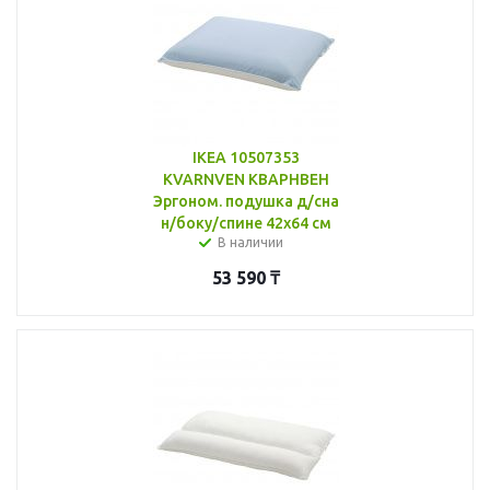
IKEA 10507353
KVARNVEN КВАРНВЕН
Эргоном. подушка д/сна
н/боку/спине 42x64 см
В наличии
53 590
₸