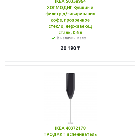
IKEA 50358964
ХОГМОДИГ Кувшин и
фильтр д/заваривания
кофе, прозрачное
стекло, нержавеющ
сталь, 0.6 л
В наличии мало
20 190
₸
IKEA 40372178
ПРОДАКТ Вспениватель