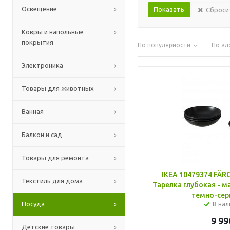
Освещение
Сброси
Ковры и напольные
покрытия
По популярности
По ал
Электроника
Товары для животных
Ванная
Балкон и сад
Товары для ремонта
IKEA 10479374 FÄ
Текстиль для дома
Тарелка глубокая - м
темно-сер
Посуда
В нал
9 99
Детские товары