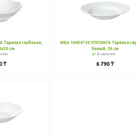
А Тарелка глубокая,
IKEA 10424720 УППЛАГА Тарелка гл
0x20 см
белый, 26 см
ичии
В наличии
0
₸
6 790
₸