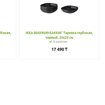
убокая,
IKEA 80439049 БАККИГ Тарелка глубокая,
черный, 20x20 см
В наличии
17 490
₸