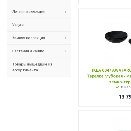
Летняя коллекция
Услуги
Зимняя коллекция
Растения и кашпо
Товары вышедшие из
ассортимента
IKEA 00479384 FÄ
Тарелка глубокая - м
темно-сер
В нал
13 7