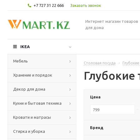
+7 727 31 22 666
Заказать звонок
Интернет магазин товаров
для дома
IKEA
Мебель
Столовая посуда
-
Глубокие
Глубокие 
Хранение и порядок
Декор для дома
Цена
Кухни и бытовая техника
Кровати и матрасы
Бренд
Стирка и уборка