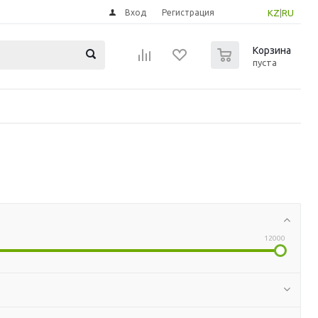
Вход
Регистрация
KZ
|
RU
0
Корзина
пуста
12000