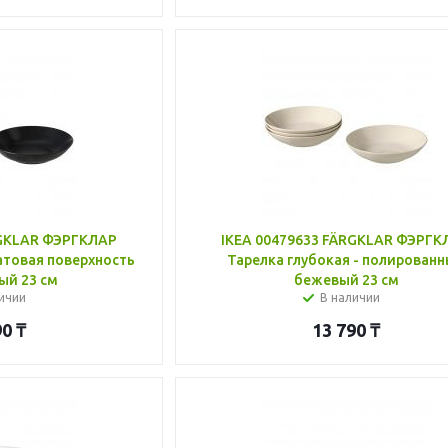
RGKLAR ФЭРГКЛАР
IKEA 00479633 FÄRGKLAR ФЭРГК
атовая поверхность
Тарелка глубокая - полирован
ый 23 см
бежевый 23 см
ичии
В наличии
90
₸
13 790
₸