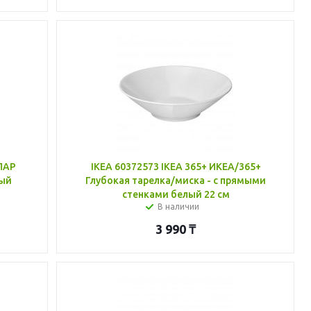
ЛАР
IKEA 60372573 IKEA 365+ ИКЕА/365+
ный
Глубокая тарелка/миска - с прямыми
стенками белый 22 см
В наличии
3 990
₸