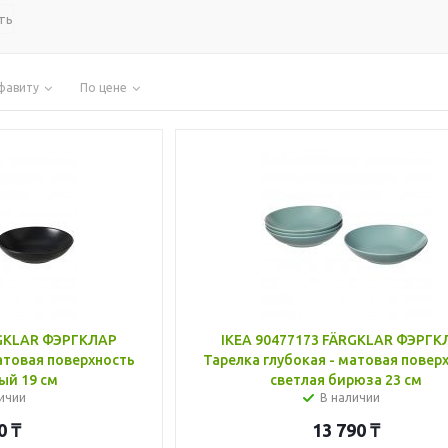
ть
фавиту
По цене
RGKLAR ФЭРГКЛАР
IKEA 90477173 FÄRGKLAR ФЭРГК
атовая поверхность
Тарелка глубокая - матовая повер
ый 19 см
светлая бирюза 23 см
ичии
В наличии
0
₸
13 790
₸