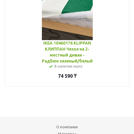
IKEA 10460176 KLIPPAN
КЛИППАН Чехол на 2-
местный диван -
Радбюн зеленый/белый
В наличии мало
74 590
₸
О компании
Магазины