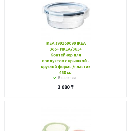
IKEA s99269099 IKEA
365+ ИКЕА/365+
Контейнер для
продуктов с крышкой -
круглой формы/пластик
450 мл
В наличии
3 080
₸