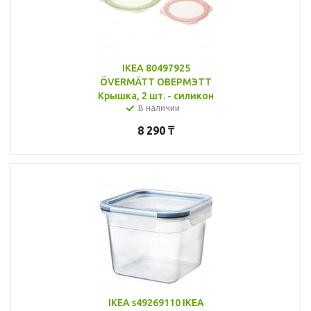
IKEA 80497925
ÖVERMÄTT ОВЕРМЭТТ
Крышка, 2 шт. - силикон
В наличии
8 290
₸
IKEA s49269110 IKEA