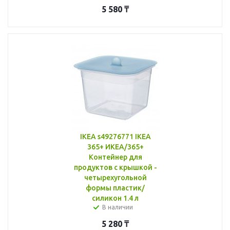
5 580
₸
IKEA s49276771 IKEA
365+ ИКЕА/365+
Контейнер для
продуктов с крышкой -
четырехугольной
формы пластик/
силикон 1.4 л
В наличии
5 280
₸