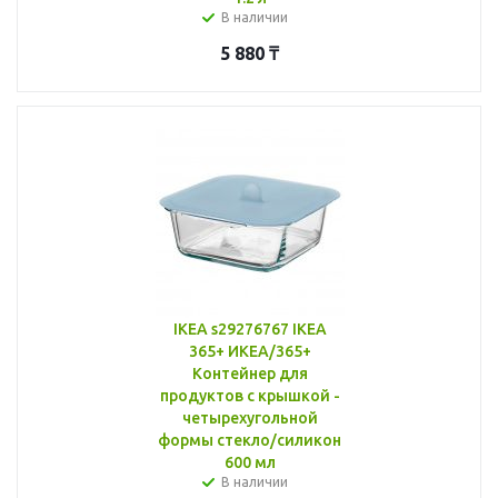
В наличии
5 880
₸
IKEA s29276767 IKEA
365+ ИКЕА/365+
Контейнер для
продуктов с крышкой -
четырехугольной
формы стекло/силикон
600 мл
В наличии