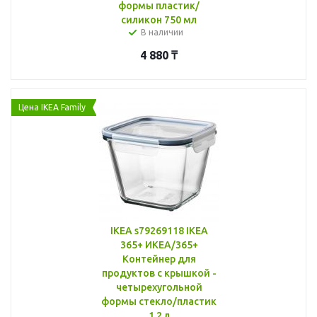
формы пластик/
силикон 750 мл
В наличии
4 880
₸
Цена IKEA Family
IKEA s79269118 IKEA
365+ ИКЕА/365+
Контейнер для
продуктов с крышкой -
четырехугольной
формы стекло/пластик
1.2 л