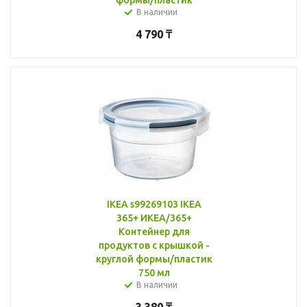
В наличии
4 790
₸
IKEA s99269103 IKEA
365+ ИКЕА/365+
Контейнер для
продуктов с крышкой -
круглой формы/пластик
750 мл
В наличии
3 380
₸