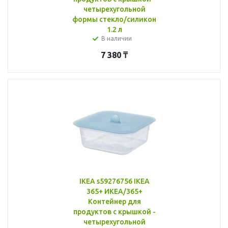
четырехугольной
формы стекло/силикон
1.2 л
В наличии
7 380
₸
IKEA s59276756 IKEA
365+ ИКЕА/365+
Контейнер для
продуктов с крышкой -
четырехугольной