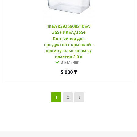
IKEA s59269082 IKEA
365+ ИКЕА/365+
Контейнер для
продуктов с крышкой -
прямоугольн формы/
пластик 2.0 л
В наличии
5 080
₸
1
2
3