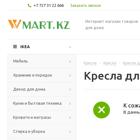
+7 727 31 22 666
Заказать звонок
Интернет магазин товаров
для дома
IKEA
Мебель
Кресла
-
Кресла
-
Кресла д
Кресла дл
Хранение и порядок
Декор для дома
Кухни и бытовая техника
К сож
В данны
Кровати и матрасы
Стирка и уборка