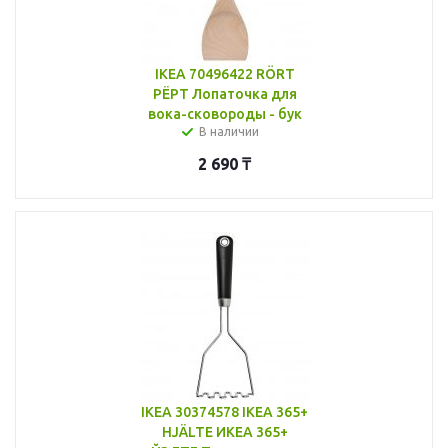
IKEA 70496422 RÖRT
РЁРТ Лопаточка для
вока-сковороды - бук
В наличии
2 690
₸
IKEA 30374578 IKEA 365+
HJÄLTE ИКЕА 365+