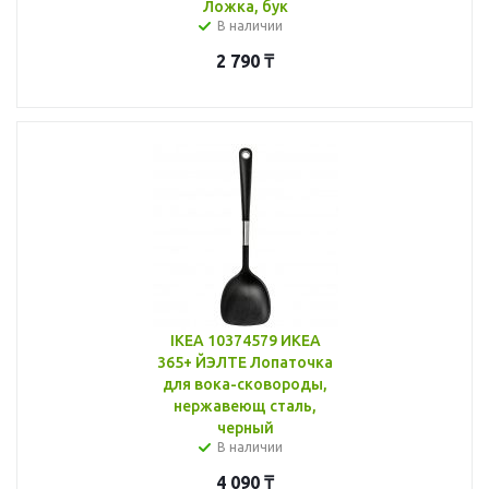
Ложка, бук
В наличии
2 790
₸
IKEA 10374579 ИКЕА
365+ ЙЭЛТЕ Лопаточка
для вока-сковороды,
нержавеющ сталь,
черный
В наличии
4 090
₸