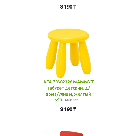
8 190
₸
IKEA 70382326 МАММУТ
Табурет детский, д/
дома/улицы, желтый
В наличии
8 190
₸