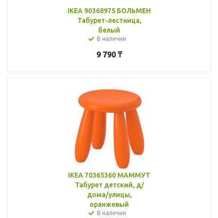
IKEA 90368975 БОЛЬМЕН
Табурет-лестница,
белый
В наличии
9 790
₸
IKEA 70365360 МАММУТ
Табурет детский, д/
дома/улицы,
оранжевый
В наличии