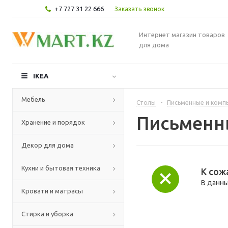
+7 727 31 22 666
Заказать звонок
Интернет магазин товаров
для дома
IKEA
Мебель
Столы
-
Письменные и комп
Письменн
Хранение и порядок
Декор для дома
Кухни и бытовая техника
К сож
В данны
Кровати и матрасы
Стирка и уборка