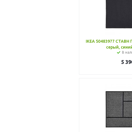
IKEA 50483977 СТАВН 
серый, синий
В нал
5 39