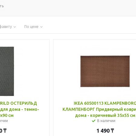
ть
фавиту
По цене
ERILD ОСТЕРИЛЬД
IKEA 60500113 KLAMPENBOR
для дома - темно-
КЛАМПЕНБОРГ Придверный коври
x90 см
дома - коричневый 35x55 см
ичии
В наличии
0
₸
1 490
₸