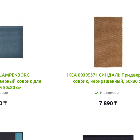
 KLAMPENBORG
IKEA 80395371 СИНДАЛЬ Придве
ерный коврик для
коврик, неокрашенный, 50x80 
й 50x80 см
ичии
В наличии
0
₸
7 890
₸