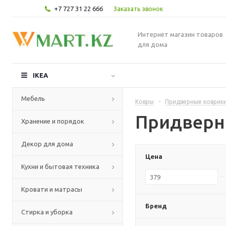
+7 727 31 22 666
Заказать звонок
Интернет магазин товаров
для дома
IKEA
Мебель
Ковры
-
Придверные коврик
Придверн
Хранение и порядок
Декор для дома
Цена
Кухни и бытовая техника
Кровати и матрасы
Бренд
Стирка и уборка