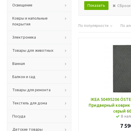
Освещение
Сброси
Ковры и напольные
покрытия
По популярности
По ал
Электроника
Товары для животных
Ванная
Балкон и сад
Товары для ремонта
IKEA 50495206 ÖST
Текстиль для дома
Придверный коврик 
серый 60
Посуда
В нал
7 59
Детские товары