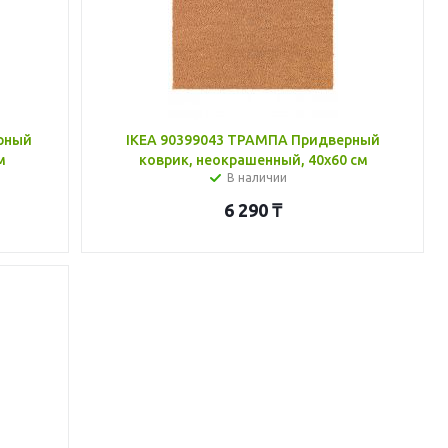
рный
IKEA 90399043 ТРАМПА Придверный
м
коврик, неокрашенный, 40x60 см
В наличии
6 290
₸