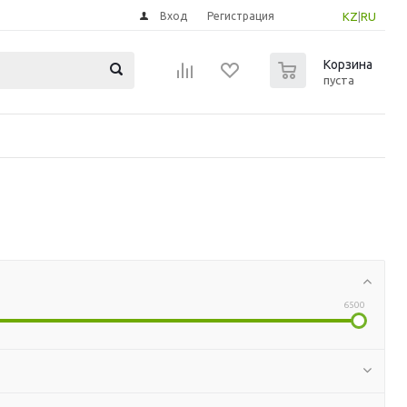
Вход
Регистрация
KZ
|
RU
0
Корзина
пуста
6500