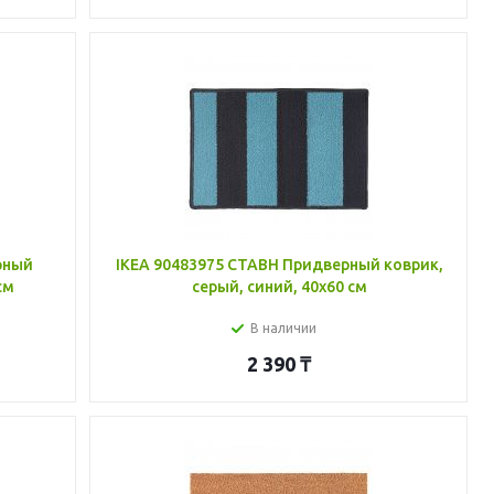
рный
IKEA 90483975 СТАВН Придверный коврик,
см
серый, синий, 40x60 см
В наличии
2 390
₸