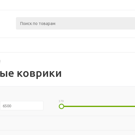
и
ые коврики
379