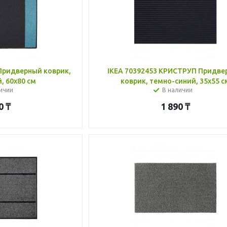
Придверный коврик,
IKEA 70392453 КРИСТРУП Придве
, 60x80 см
коврик, темно-синий, 35x55 с
ичии
В наличии
0
₸
1 890
₸