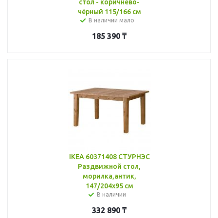
стол - коричнево-
чёрный 115/166 см
В наличии мало
185 390
₸
IKEA 60371408 СТУРНЭС
Раздвижной стол,
морилка,антик,
147/204x95 см
В наличии
332 890
₸