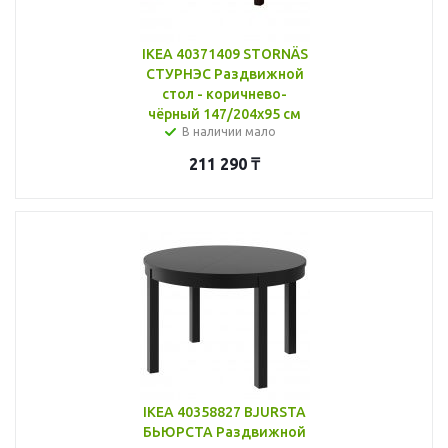
IKEA 40371409 STORNÄS
СТУРНЭС Раздвижной
стол - коричнево-
чёрный 147/204x95 см
В наличии мало
211 290
₸
IKEA 40358827 BJURSTA
БЬЮРСТА Раздвижной