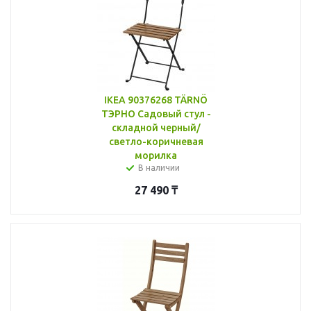
IKEA 90376268 TÄRNÖ
ТЭРНО Садовый стул -
складной черный/
светло-коричневая
морилка
В наличии
27 490
₸