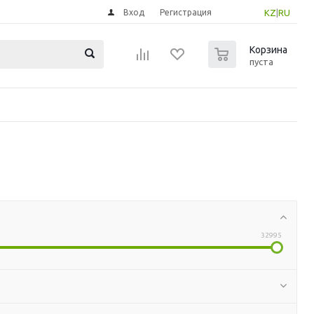
Вход
Регистрация
KZ
|
RU
0
Корзина
пуста
32995