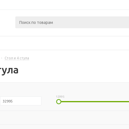
-
Стол и 4 стула
тула
12995