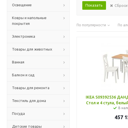
Освещение
Сброси
Ковры и напольные
покрытия
По популярности
По ал
Электроника
Товары для животных
Ванная
Балкон и сад
Товары для ремонта
IKEA S09392536 ДА
Текстиль для дома
Стол и 4 стула, белы
В нал
Посуда
457 1
Детские товары