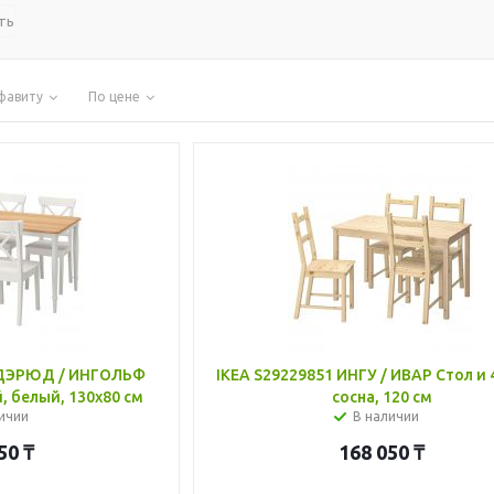
ть
фавиту
По цене
НДЭРЮД / ИНГОЛЬФ
IKEA S29229851 ИНГУ / ИВАР Стол и 4
й, белый, 130x80 см
сосна, 120 см
ичии
В наличии
50
₸
168 050
₸