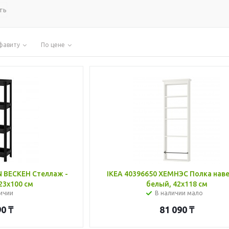
ть
фавиту
По цене
N ВЕСКЕН Стеллаж -
IKEA 40396650 ХЕМНЭС Полка наве
23x100 см
белый, 42x118 см
ичии
В наличии мало
90
₸
81 090
₸