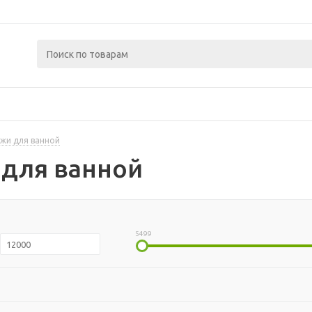
жи для ванной
 для ванной
5499