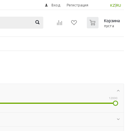
Вход
Регистрация
KZ
|
RU
0
Корзина
пуста
12000