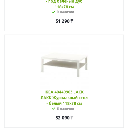
- под беленый дуб
118x78 см
В наличии
51 290
₸
IKEA 40449903 LACK
ЛАКК Журнальный стол
- белый 118x78 см
В наличии
52 090
₸