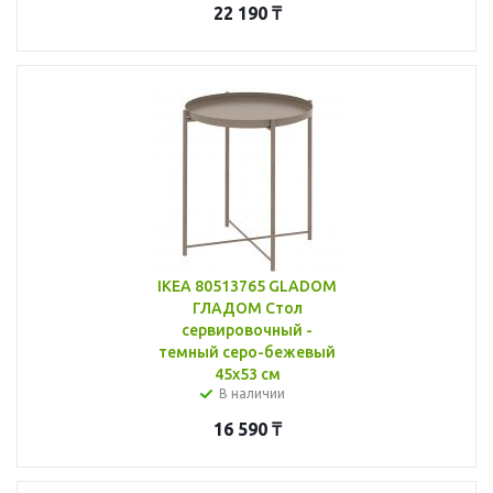
22 190
₸
IKEA 80513765 GLADOM
ГЛАДОМ Стол
сервировочный -
темный серо-бежевый
45x53 см
В наличии
16 590
₸