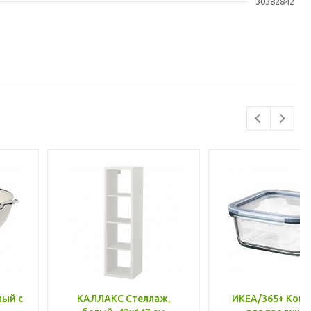
30382842
лый с
КАЛЛАКС Стеллаж,
ИКЕА/365+ Конт