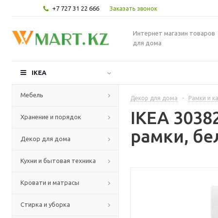
+7 727 31 22 666
Заказать звонок
Интернет магазин товаров
для дома
IKEA
Мебель
Декор для дома
-
Рамки и к
IKEA 303
Хранение и порядок
рамки, б
Декор для дома
Кухни и бытовая техника
Кровати и матрасы
Стирка и уборка