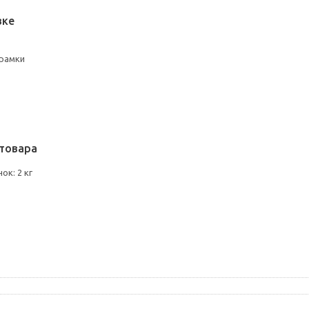
вке
рамки
товара
ок: 2 кг