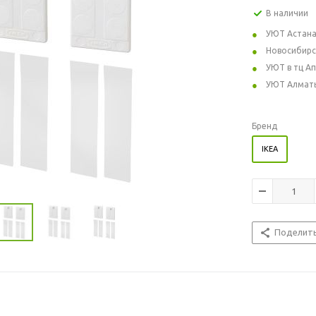
В наличии
УЮТ Астан
Новосибирс
УЮТ в тц А
УЮТ Алмат
Бренд
IKEA
Поделит