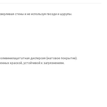
ерливая стены и не используя гвозди и шурупы.
поливинилацетатная дисперсия (матовое покрытие).
нных краской, устойчивой к загрязнениям.