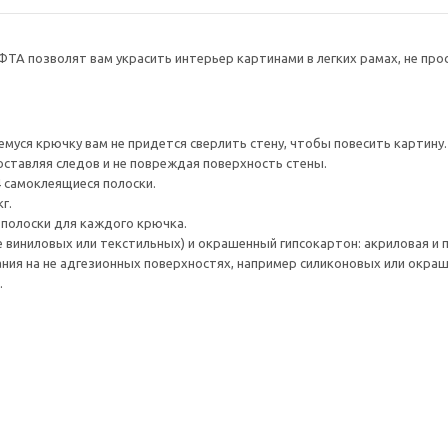
А позволят вам украсить интерьер картинами в легких рамах, не просв
муся крючку вам не придется сверлить стену, чтобы повесить картину.
 оставляя следов и не повреждая поверхность стены.
4 самоклеящиеся полоски.
г.
 полоски для каждого крючка.
е виниловых или текстильных) и окрашенный гипсокартон: акриловая и 
ния на не адгезионных поверхностях, например силиконовых или окраше
.