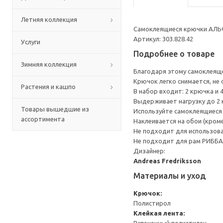
Летняя коллекция
Самоклеящиеся крючки АЛЬФТ
Артикул: 303.828.42
Услуги
Подробнее о товаре
Зимняя коллекция
Благодаря этому самоклеяще
Крючок легко снимается, не
Растения и кашпо
В набор входит: 2 крючка и 
Выдерживает нагрузку до 2 к
Товары вышедшие из
Используйте самоклеящиеся
ассортимента
Наклеивается на обои (кром
Не подходит для использова
Не подходит для рам РИББА
Дизайнер:
Andreas Fredriksson
Материалы и уход
Крючок:
Полистирол
Клейкая лента: