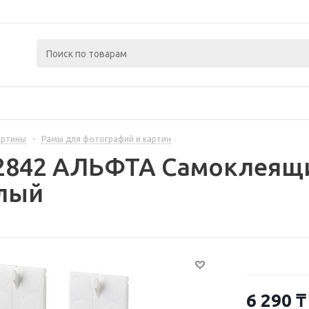
артины
-
Рамы для фотографий и картин
82842 АЛЬФТА Самоклеящ
елый
6 290
₸