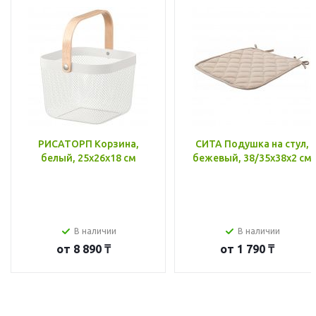
РИСАТОРП Корзина,
СИТА Подушка на стул,
белый, 25x26x18 см
бежевый, 38/35x38x2 см
В наличии
В наличии
от
8 890 ₸
от
1 790 ₸