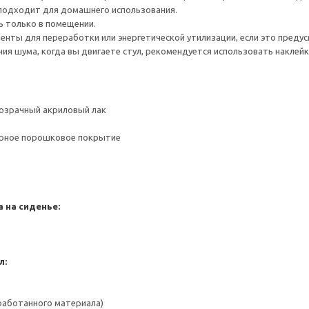
 подходит для домашнего использования.
ь только в помещении.
нты для переработки или энергетической утилизации, если это предус
ия шума, когда вы двигаете стул, рекомендуется использовать накле
розрачный акриловый лак
ерное порошковое покрытие
 на сиденье:
л:
работанного материала)