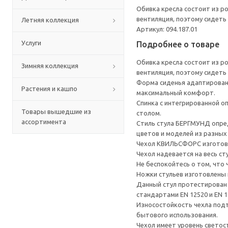
Обивка кресла состоит из р
вентиляция, поэтому сидеть 
Летняя коллекция
Артикул: 094.187.01
Услуги
Подробнее о товаре
Обивка кресла состоит из р
Зимняя коллекция
вентиляция, поэтому сидеть 
Форма сиденья адаптирована
Растения и кашпо
максимальный комфорт.
Спинка с интегрированной о
Товары вышедшие из
столом.
ассортимента
Стиль стула БЕРГМУНД опред
цветов и моделей из разных
Чехол КВИЛЬСФОРС изготовлен
Чехол надевается на весь ст
Не беспокойтесь о том, что
Ножки стульев изготовлены 
Данный стул протестирован 
стандартами EN 12520 и EN 1
Износостойкость чехла подт
бытового использования.
Чехол имеет уровень светос