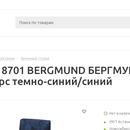
ля кухни
-
Кухонные стулья
418701 BERGMUND БЕРГМУН
рс темно-синий/синий
Нет в налич
УЮТ Астан
Новосибирс