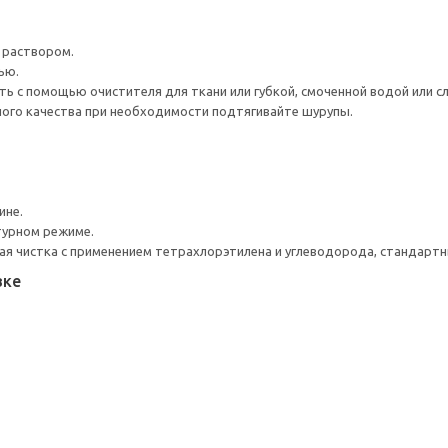
 раствором.
ью.
ь с помощью очистителя для ткани или губкой, смоченной водой или 
ого качества при необходимости подтягивайте шурупы.
ине.
турном режиме.
я чистка с применением тетрахлорэтилена и углеводорода, стандарт
вке