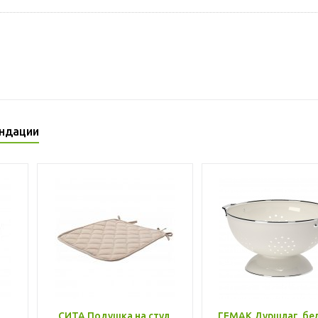
ндации
,
СИТА Подушка на стул,
ГЕМАК Дуршлаг, бе