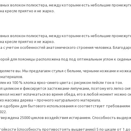
овных волокон полиэстера, между которыми есть небольшие промежутк
на кресле приятно и не жарко.
овных волокон полиэстера, между которыми есть небольшие промежутк
на кресле приятно и не жарко.
 с учетом особенностей анатомического строения человека. Благодаря
порой для поясницы расположена под под оптимальным углом к сиден
еляете вы. Мы предлагаем стулья с белыми, черными ножками и ножка
 материалов.
 из 100 % хлопка ярко-синего цвета с рисунком пейсли тон в тон.
ул целиком и фиксируется застежками-липучками, поэтому его легко сня
 чехол может испачкаться во время обеда, его в любой момент можно сн
из массива дерева – прочного натурального материала.
и одобрен для бытового использования и соответствует требованиям 
022.
верждена 25000 циклов воздействия истиранием. Способность выдержа
тойкости (способность противостоять выцветанию) 5 по шкале от 1 до