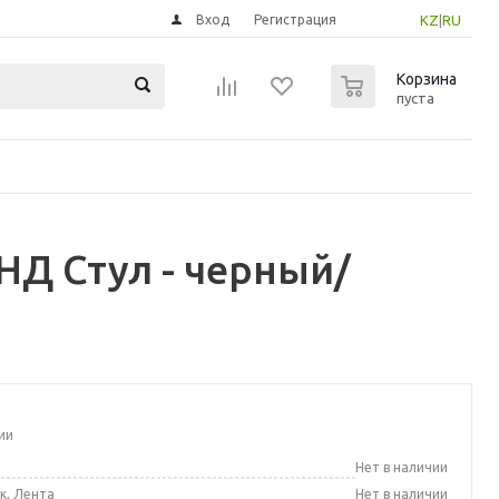
Вход
Регистрация
KZ
|
RU
0
Корзина
пуста
Д Стул - черный/
ии
а
Нет в наличии
к, Лента
Нет в наличии