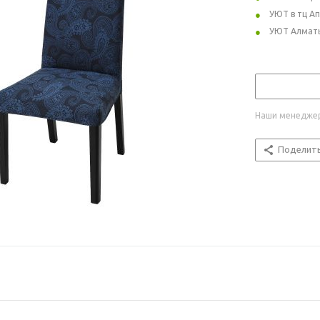
УЮТ в тц А
УЮТ Алмат
Наши менеджер
Поделит