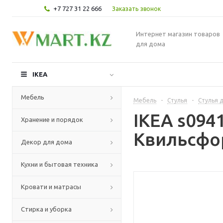
+7 727 31 22 666
Заказать звонок
Интернет магазин товаров
для дома
IKEA
Мебель
Мебель
-
Стулья
-
Стулья д
IKEA s09
Хранение и порядок
Квильсфо
Декор для дома
Кухни и бытовая техника
Кровати и матрасы
Стирка и уборка