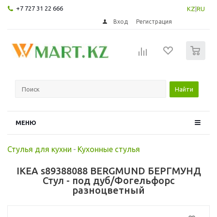
+7 727 31 22 666
KZ
|
RU
Вход
Регистрация
0
Найти
МЕНЮ
Стулья для кухни
-
Кухонные стулья
IKEA s89388088 BERGMUND БЕРГМУНД
Стул - под дуб/Фогельфорс
разноцветный