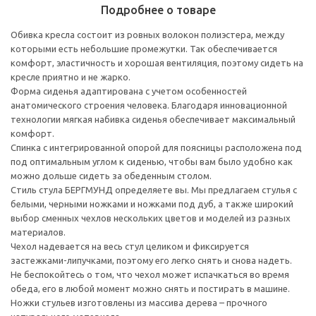
Подробнее о товаре
Обивка кресла состоит из ровных волокон полиэстера, между
которыми есть небольшие промежутки. Так обеспечивается
комфорт, эластичность и хорошая вентиляция, поэтому сидеть на
кресле приятно и не жарко.
Форма сиденья адаптирована с учетом особенностей
анатомического строения человека. Благодаря инновационной
технологии мягкая набивка сиденья обеспечивает максимальный
комфорт.
Спинка с интегрированной опорой для поясницы расположена под
под оптимальным углом к сиденью, чтобы вам было удобно как
можно дольше сидеть за обеденным столом.
Стиль стула БЕРГМУНД определяете вы. Мы предлагаем стулья с
белыми, черными ножками и ножками под дуб, а также широкий
выбор сменных чехлов нескольких цветов и моделей из разных
материалов.
Чехол надевается на весь стул целиком и фиксируется
застежками-липучками, поэтому его легко снять и снова надеть.
Не беспокойтесь о том, что чехол может испачкаться во время
обеда, его в любой момент можно снять и постирать в машине.
Ножки стульев изготовлены из массива дерева – прочного