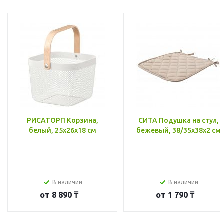
РИСАТОРП Корзина,
СИТА Подушка на стул,
белый, 25x26x18 см
бежевый, 38/35x38x2 см
В наличии
В наличии
от
8 890 ₸
от
1 790 ₸