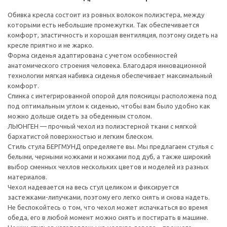
Обивка кресла состоит из ровных волокон полиэстера, между
которыми есть небольшие промежутки. Так обеспечивается
комфорт, эластичность и хорошая вентиляция, поэтому сидеть на
кресле приятно и не жарко.
Форма сиденья адаптирована с учетом особенностей
анатомического строения человека. Благодаря инновационной
технологии мягкая набивка сиденья обеспечивает максимальный
комфорт.
Спинка с интегрированной опорой для поясницы расположена под
под оптимальным углом к сиденью, чтобы вам было удобно как
можно дольше сидеть за обеденным столом.
ЛЬЮНГЕН — прочный чехол из полиэстерной ткани с мягкой
бархатистой поверхностью и легким блеском.
Стиль стула БЕРГМУНД определяете вы. Мы предлагаем стулья с
белыми, черными ножками и ножками под дуб, а также широкий
выбор сменных чехлов нескольких цветов и моделей из разных
материалов.
Чехол надевается на весь стул целиком и фиксируется
застежками-липучками, поэтому его легко снять и снова надеть.
Не беспокойтесь о том, что чехол может испачкаться во время
обеда, его в любой момент можно снять и постирать в машине.