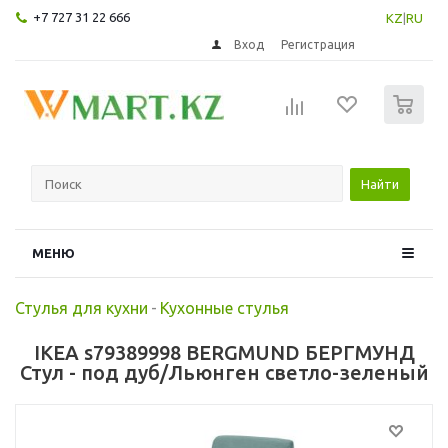
+7 727 31 22 666
KZ
|
RU
Вход
Регистрация
0
Найти
МЕНЮ
Стулья для кухни
-
Кухонные стулья
IKEA s79389998 BERGMUND БЕРГМУНД
Стул - под дуб/Льюнген светло-зеленый