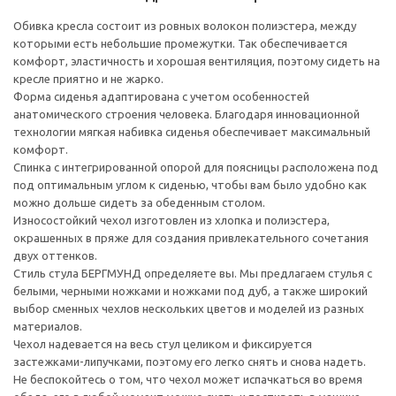
Обивка кресла состоит из ровных волокон полиэстера, между
которыми есть небольшие промежутки. Так обеспечивается
комфорт, эластичность и хорошая вентиляция, поэтому сидеть на
кресле приятно и не жарко.
Форма сиденья адаптирована с учетом особенностей
анатомического строения человека. Благодаря инновационной
технологии мягкая набивка сиденья обеспечивает максимальный
комфорт.
Спинка с интегрированной опорой для поясницы расположена под
под оптимальным углом к сиденью, чтобы вам было удобно как
можно дольше сидеть за обеденным столом.
Износостойкий чехол изготовлен из хлопка и полиэстера,
окрашенных в пряже для создания привлекательного сочетания
двух оттенков.
Стиль стула БЕРГМУНД определяете вы. Мы предлагаем стулья с
белыми, черными ножками и ножками под дуб, а также широкий
выбор сменных чехлов нескольких цветов и моделей из разных
материалов.
Чехол надевается на весь стул целиком и фиксируется
застежками-липучками, поэтому его легко снять и снова надеть.
Не беспокойтесь о том, что чехол может испачкаться во время