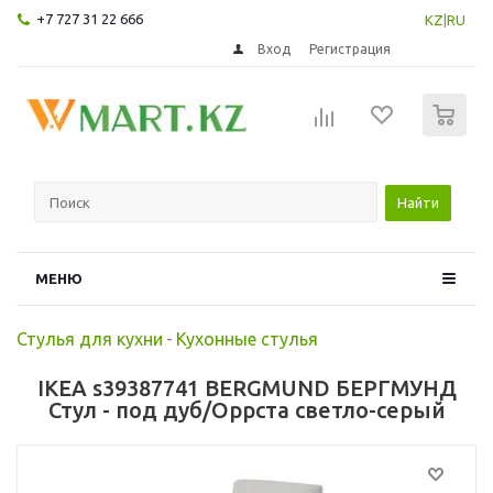
+7 727 31 22 666
KZ
|
RU
Вход
Регистрация
0
Найти
МЕНЮ
Стулья для кухни
-
Кухонные стулья
IKEA s39387741 BERGMUND БЕРГМУНД
Стул - под дуб/Оррста светло-серый