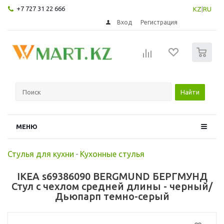
+7 727 31 22 666
KZ
|
RU
Вход
Регистрация
0
Найти
МЕНЮ
Стулья для кухни
-
Кухонные стулья
IKEA s69386090 BERGMUND БЕРГМУНД
Стул с чехлом средней длины - черный/
Дьюпарп темно-серый