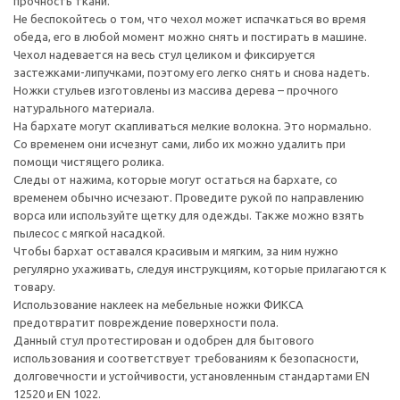
прочность ткани.
Не беспокойтесь о том, что чехол может испачкаться во время
обеда, его в любой момент можно снять и постирать в машине.
Чехол надевается на весь стул целиком и фиксируется
застежками-липучками, поэтому его легко снять и снова надеть.
Ножки стульев изготовлены из массива дерева – прочного
натурального материала.
На бархате могут скапливаться мелкие волокна. Это нормально.
Со временем они исчезнут сами, либо их можно удалить при
помощи чистящего ролика.
Следы от нажима, которые могут остаться на бархате, со
временем обычно исчезают. Проведите рукой по направлению
ворса или используйте щетку для одежды. Также можно взять
пылесос с мягкой насадкой.
Чтобы бархат оставался красивым и мягким, за ним нужно
регулярно ухаживать, следуя инструкциям, которые прилагаются к
товару.
Использование наклеек на мебельные ножки ФИКСА
предотвратит повреждение поверхности пола.
Данный стул протестирован и одобрен для бытового
использования и соответствует требованиям к безопасности,
долговечности и устойчивости, установленным стандартами EN
12520 и EN 1022.