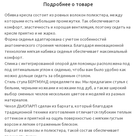
Подробнее о товаре
Обивка кресла состоит из ровных волокон полиэстера, между
которыми есть небольшие промежутки. Так обеспечивается
комфорт, эластичность и хорошая вентиляция, поэтому сидеть на
кресле приятно и не жарко.
Форма сиденья адаптирована с учетом особенностей
анатомического строения человека. Благодаря инновационной
технологии мягкая набивка сиденья обеспечивает максимальный
комфорт.
Спинка с интегрированной опорой для поясницы расположена под
под оптимальным углом к сиденью, чтобы вам было удобно как
можно дольше сидеть за обеденным столом.
Стиль стула БЕРГМУНД определяете вы. Мы предлагаем стулья с
белыми, черными ножками и ножками под дуб, а также широкий
выбор сменных чехлов нескольких цветов и моделей из разных
материалов.
Чехол ДЬЮПАРП сделан из бархата, который благодаря
традиционной технике изготовления отличается глубоким теплым
оттенком и приятной на ощупь поверхностью с мягким густым
ворсом и легким отраженным блеском.
Бархат из вискозы и полиэстера, такой состав обеспечивает