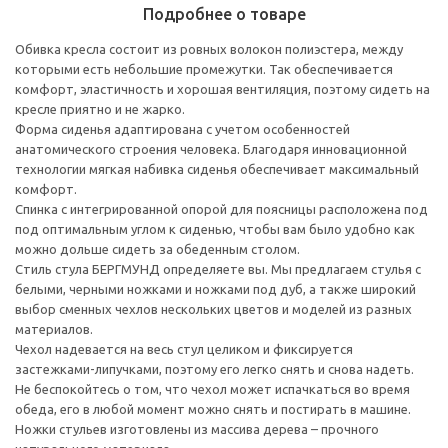
Подробнее о товаре
Обивка кресла состоит из ровных волокон полиэстера, между
которыми есть небольшие промежутки. Так обеспечивается
комфорт, эластичность и хорошая вентиляция, поэтому сидеть на
кресле приятно и не жарко.
Форма сиденья адаптирована с учетом особенностей
анатомического строения человека. Благодаря инновационной
технологии мягкая набивка сиденья обеспечивает максимальный
комфорт.
Спинка с интегрированной опорой для поясницы расположена под
под оптимальным углом к сиденью, чтобы вам было удобно как
можно дольше сидеть за обеденным столом.
Стиль стула БЕРГМУНД определяете вы. Мы предлагаем стулья с
белыми, черными ножками и ножками под дуб, а также широкий
выбор сменных чехлов нескольких цветов и моделей из разных
материалов.
Чехол надевается на весь стул целиком и фиксируется
застежками-липучками, поэтому его легко снять и снова надеть.
Не беспокойтесь о том, что чехол может испачкаться во время
обеда, его в любой момент можно снять и постирать в машине.
Ножки стульев изготовлены из массива дерева – прочного