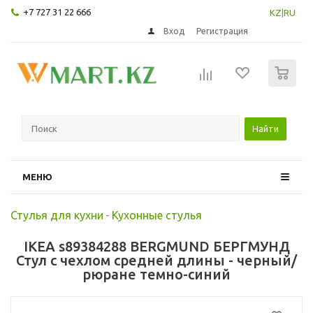
+7 727 31 22 666
KZ
|
RU
Вход
Регистрация
0
Найти
МЕНЮ
Стулья для кухни
-
Кухонные стулья
IKEA s89384288 BERGMUND БЕРГМУНД
Стул с чехлом средней длины - черный/
рюране темно-синий