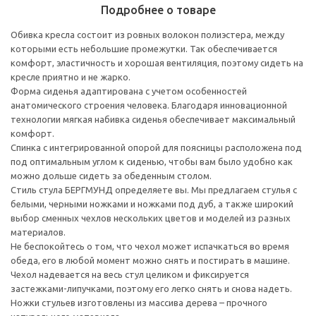
Подробнее о товаре
Обивка кресла состоит из ровных волокон полиэстера, между
которыми есть небольшие промежутки. Так обеспечивается
комфорт, эластичность и хорошая вентиляция, поэтому сидеть на
кресле приятно и не жарко.
Форма сиденья адаптирована с учетом особенностей
анатомического строения человека. Благодаря инновационной
технологии мягкая набивка сиденья обеспечивает максимальный
комфорт.
Спинка с интегрированной опорой для поясницы расположена под
под оптимальным углом к сиденью, чтобы вам было удобно как
можно дольше сидеть за обеденным столом.
Стиль стула БЕРГМУНД определяете вы. Мы предлагаем стулья с
белыми, черными ножками и ножками под дуб, а также широкий
выбор сменных чехлов нескольких цветов и моделей из разных
материалов.
Не беспокойтесь о том, что чехол может испачкаться во время
обеда, его в любой момент можно снять и постирать в машине.
Чехол надевается на весь стул целиком и фиксируется
застежками-липучками, поэтому его легко снять и снова надеть.
Ножки стульев изготовлены из массива дерева – прочного