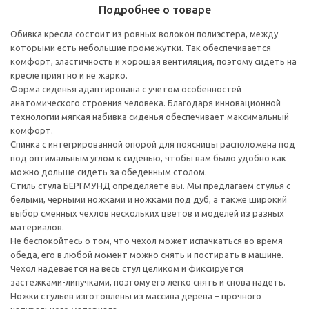
Подробнее о товаре
Обивка кресла состоит из ровных волокон полиэстера, между
которыми есть небольшие промежутки. Так обеспечивается
комфорт, эластичность и хорошая вентиляция, поэтому сидеть на
кресле приятно и не жарко.
Форма сиденья адаптирована с учетом особенностей
анатомического строения человека. Благодаря инновационной
технологии мягкая набивка сиденья обеспечивает максимальный
комфорт.
Спинка с интегрированной опорой для поясницы расположена под
под оптимальным углом к сиденью, чтобы вам было удобно как
можно дольше сидеть за обеденным столом.
Стиль стула БЕРГМУНД определяете вы. Мы предлагаем стулья с
белыми, черными ножками и ножками под дуб, а также широкий
выбор сменных чехлов нескольких цветов и моделей из разных
материалов.
Не беспокойтесь о том, что чехол может испачкаться во время
обеда, его в любой момент можно снять и постирать в машине.
Чехол надевается на весь стул целиком и фиксируется
застежками-липучками, поэтому его легко снять и снова надеть.
Ножки стульев изготовлены из массива дерева – прочного