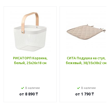
РИСАТОРП Корзина,
СИТА Подушка на стул,
белый, 25x26x18 см
бежевый, 38/35x38x2 см
В наличии
В наличии
от
8 890 ₸
от
1 790 ₸