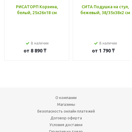
РИСАТОРП Корзина,
СИТА Подушка на стул,
белый, 25x26x18 см
бежевый, 38/35x38x2 см
В наличии
В наличии
от
8 890 ₸
от
1 790 ₸
О компании
Магазины
Безопасность онлайн платежей
Договор оферта
Условия доставки
Гарантия на товар